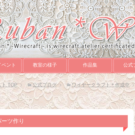
イベント
教室の様子
作品集
公式
スト
TOP
公式ブログ
ワイヤークラフト＊作成中
パーツ作り