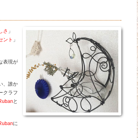
しさ
」
セント
」
な表現が
い、誰か
ークラフ
Ruban
と
Ruban
に