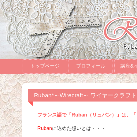
トップページ
プロフィール
講座&
Ruban*～Wirecraft～ ワイヤークラ
フランス語で「Ruban（リュバン）」は、
Ruban
に込めた想いとは・・・