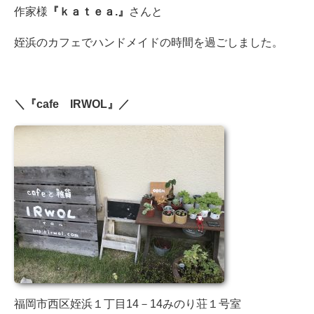
作家様
『ｋａｔｅａ.』
さんと
姪浜のカフェでハンドメイドの時間を過ごしました。
＼『cafe IRWOL』／
福岡市西区姪浜１丁目14－14みのり荘１号室