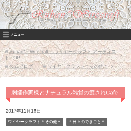
メニュー
Ruban*～Wirecraft～ ワイヤークラフト アーティス
ト
TOP
公式ブログ
ワイヤークラフト＊その他＊
刺繍作家様とナチュラル雑貨の癒されCafe
2017年11月16日
ワイヤークラフト＊その他＊
＊日々のできごと＊