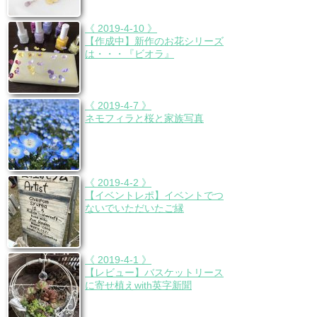
《 2019-4-10 》
【作成中】新作のお花シリーズ
は・・・『ビオラ』
《 2019-4-7 》
ネモフィラと桜と家族写真
《 2019-4-2 》
【イベントレポ】イベントでつ
ないでいただいたご縁
《 2019-4-1 》
【レビュー】バスケットリース
に寄せ植えwith英字新聞