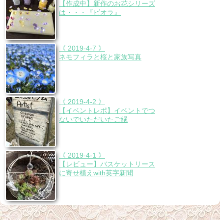
【作成中】新作のお花シリーズ
は・・・『ビオラ』
《 2019-4-7 》
ネモフィラと桜と家族写真
《 2019-4-2 》
【イベントレポ】イベントでつ
ないでいただいたご縁
《 2019-4-1 》
【レビュー】バスケットリース
に寄せ植えwith英字新聞