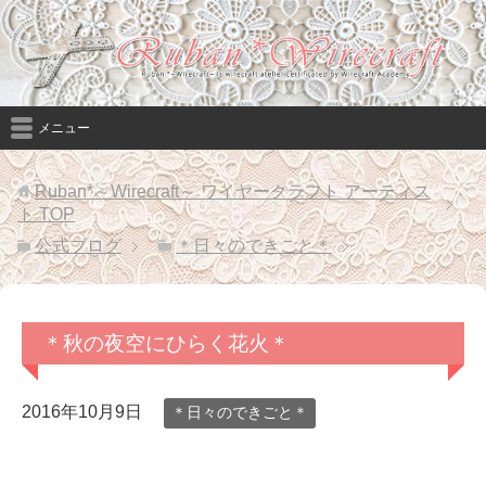
メニュー
Ruban*～Wirecraft～ ワイヤークラフト アーティス
ト
TOP
公式ブログ
＊日々のできごと＊
＊秋の夜空にひらく花火＊
2016年10月9日
＊日々のできごと＊