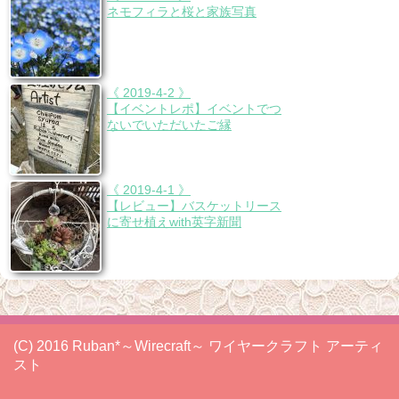
ネモフィラと桜と家族写真
《 2019-4-2 》
【イベントレポ】イベントでつ
ないでいただいたご縁
《 2019-4-1 》
【レビュー】バスケットリース
に寄せ植えwith英字新聞
(C) 2016 Ruban*～Wirecraft～ ワイヤークラフト アーティ
スト