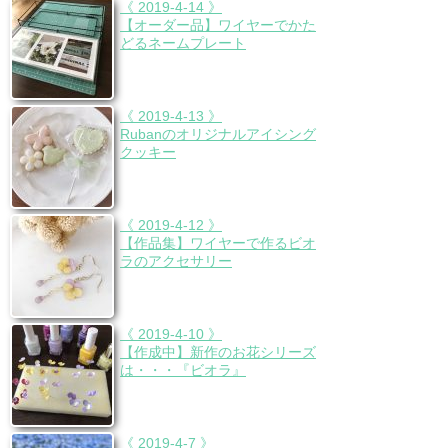
《 2019-4-14 》
【オーダー品】ワイヤーでかた
どるネームプレート
《 2019-4-13 》
Rubanのオリジナルアイシング
クッキー
《 2019-4-12 》
【作品集】ワイヤーで作るビオ
ラのアクセサリー
《 2019-4-10 》
【作成中】新作のお花シリーズ
は・・・『ビオラ』
《 2019-4-7 》