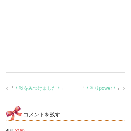
「
＊秋をみつけました＊
」
「
＊香りpower＊
」
コメントを残す
名前
(必須)