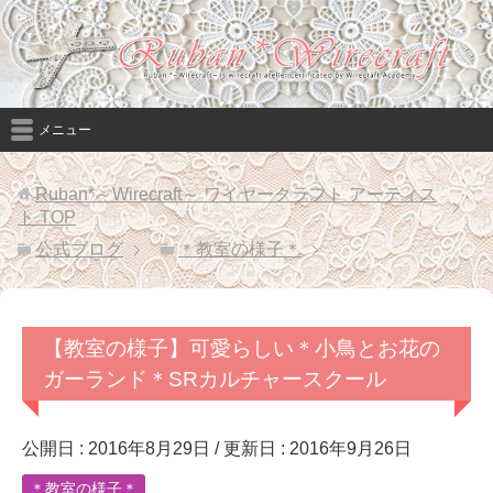
メニュー
Ruban*～Wirecraft～ ワイヤークラフト アーティス
ト
TOP
公式ブログ
＊教室の様子＊
【教室の様子】可愛らしい＊小鳥とお花の
ガーランド＊SRカルチャースクール
公開日 :
2016年8月29日
/ 更新日 :
2016年9月26日
＊教室の様子＊