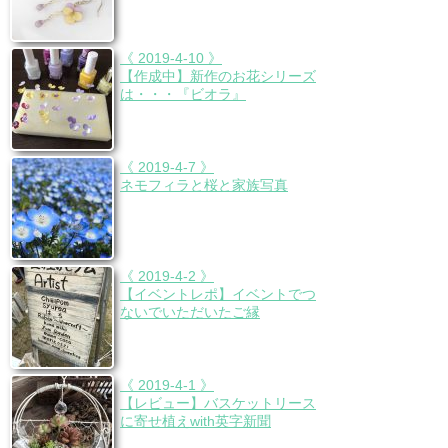
《 2019-4-10 》
【作成中】新作のお花シリーズ
は・・・『ビオラ』
《 2019-4-7 》
ネモフィラと桜と家族写真
《 2019-4-2 》
【イベントレポ】イベントでつ
ないでいただいたご縁
《 2019-4-1 》
【レビュー】バスケットリース
に寄せ植えwith英字新聞