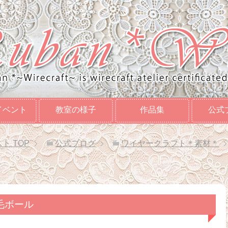
イベント
教室の様子
作品集
公式
スト
TOP
公式ブログ
ワイヤークラフト＊素材＊
毛ボール