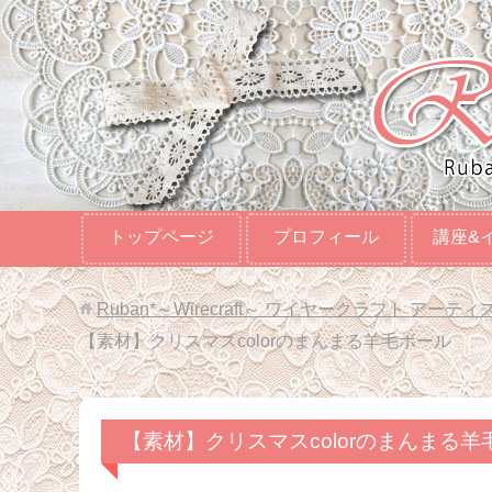
トップページ
プロフィール
講座&
Ruban*～Wirecraft～ ワイヤークラフト アーティ
【素材】クリスマスcolorのまんまる羊毛ボール
【素材】クリスマスcolorのまんまる羊