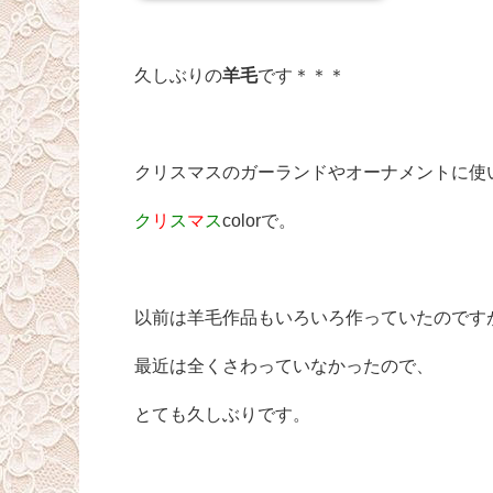
久しぶりの
羊毛
です＊＊＊
クリスマスのガーランドやオーナメントに使
ク
リ
ス
マ
ス
colorで。
以前は羊毛作品もいろいろ作っていたのです
最近は全くさわっていなかったので、
とても久しぶりです。