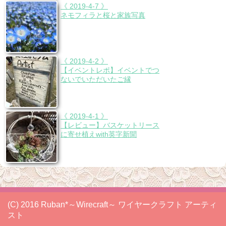
《 2019-4-7 》
ネモフィラと桜と家族写真
《 2019-4-2 》
【イベントレポ】イベントでつ
ないでいただいたご縁
《 2019-4-1 》
【レビュー】バスケットリース
に寄せ植えwith英字新聞
(C) 2016 Ruban*～Wirecraft～ ワイヤークラフト アーティ
スト