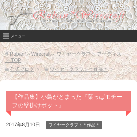
メニュー
Ruban*～Wirecraft～ ワイヤークラフト アーティス
ト
TOP
公式ブログ
ワイヤークラフト＊作品＊
【作品集】小鳥がとまった『葉っぱモチー
フの壁掛けポット』
2017年8月10日
ワイヤークラフト＊作品＊