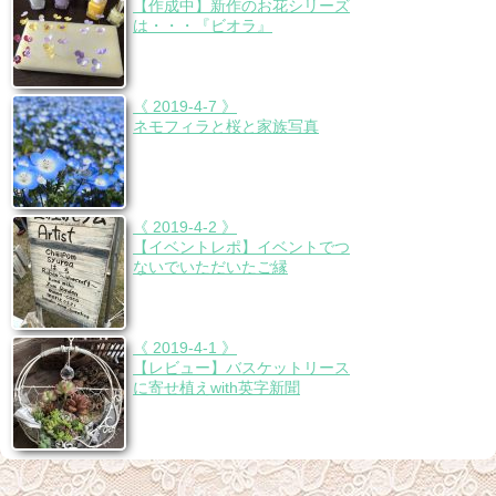
【作成中】新作のお花シリーズ
は・・・『ビオラ』
《 2019-4-7 》
ネモフィラと桜と家族写真
《 2019-4-2 》
【イベントレポ】イベントでつ
ないでいただいたご縁
《 2019-4-1 》
【レビュー】バスケットリース
に寄せ植えwith英字新聞