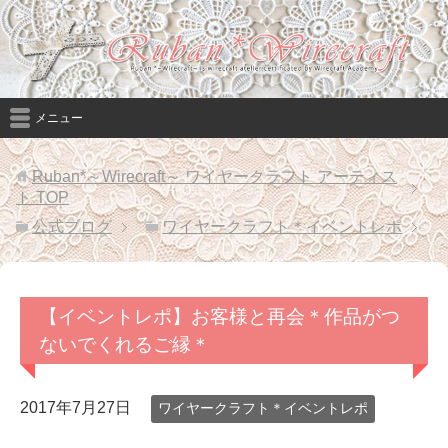
メニュー
Ruban*～Wirecraft～ ワイヤークラフト アーティス
ト
TOP
公式ブログ
ワイヤークラフト＊イベントレポ
【イベントレポ】お客様と再会＊作品がつ
ないでくれるご縁＊
2017年7月27日
ワイヤークラフト＊イベントレポ