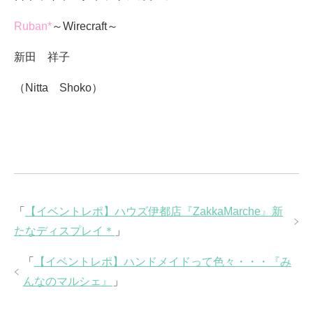
Ruban*
～Wirecraft～
新田 祥子
（Nitta Shoko）
「
【イベントレポ】ハウズ伊都店『ZakkaMarche』新
たなディスプレイ＊
」
「
【イベントレポ】ハンドメイドって色々・・・『み
んなのマルシェ』
」