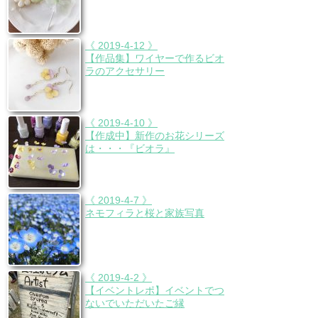
《 2019-4-12 》
【作品集】ワイヤーで作るビオ
ラのアクセサリー
《 2019-4-10 》
【作成中】新作のお花シリーズ
は・・・『ビオラ』
《 2019-4-7 》
ネモフィラと桜と家族写真
《 2019-4-2 》
【イベントレポ】イベントでつ
ないでいただいたご縁