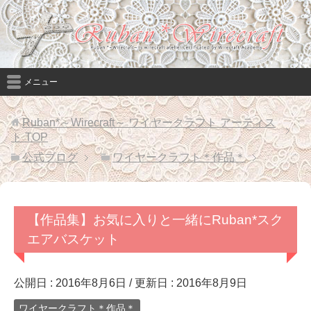
メニュー
Ruban*～Wirecraft～ ワイヤークラフト アーティス
ト
TOP
公式ブログ
ワイヤークラフト＊作品＊
【作品集】お気に入りと一緒にRuban*スク
エアバスケット
公開日 :
2016年8月6日
/ 更新日 :
2016年8月9日
ワイヤークラフト＊作品＊