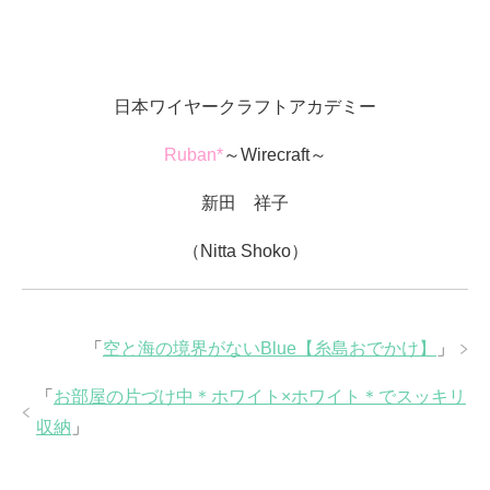
日本ワイヤークラフトアカデミー
Ruban*
～Wirecraft～
新田 祥子
（Nitta Shoko）
「
空と海の境界がないBlue【糸島おでかけ】
」
「
お部屋の片づけ中＊ホワイト×ホワイト＊でスッキリ
収納
」