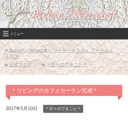
メニュー
Ruban*～Wirecraft～ ワイヤークラフト アーティス
ト
TOP
公式ブログ
＊日々のできごと＊
＊リビングのカフェカーテン完成＊
2017年5月10日
＊日々のできごと＊