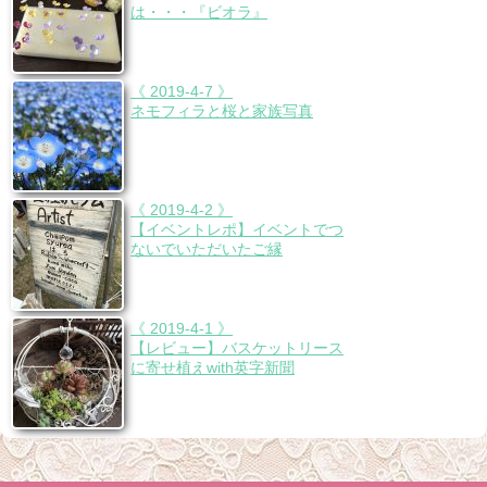
は・・・『ビオラ』
《 2019-4-7 》
ネモフィラと桜と家族写真
《 2019-4-2 》
【イベントレポ】イベントでつ
ないでいただいたご縁
《 2019-4-1 》
【レビュー】バスケットリース
に寄せ植えwith英字新聞